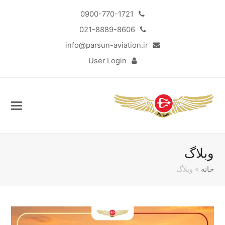
0900-770-1721
021-8889-8606
info@parsun-aviation.ir
User Login
وبلاگ
خانه
»
وبلاگ
Sub