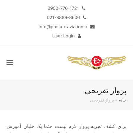
0900-770-1721
021-8889-8606
info@parsun-aviation.ir
User Login
پرواز تفریحی
خانه
»
پرواز تفریحی
برای کشف تجربه پرواز لازم نیست حتما یک خلبان آموزش
Sub