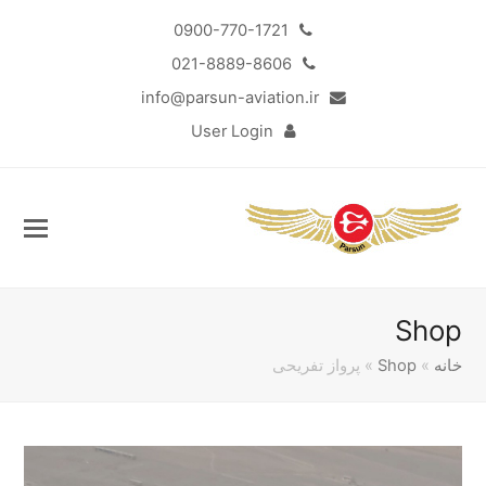
0900-770-1721
021-8889-8606
info@parsun-aviation.ir
User Login
Shop
خانه
»
Shop
»
پرواز تفریحی
Sub