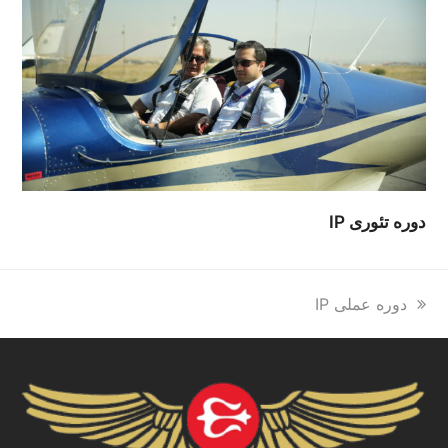
دوره تئوری IP
previous
دوره عملی IP
post: