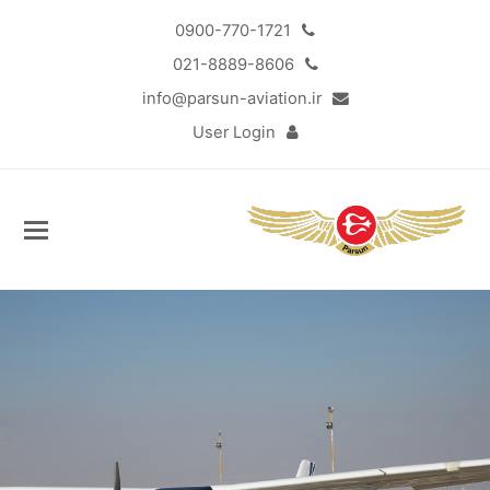
0900-770-1721
021-8889-8606
info@parsun-aviation.ir
User Login
خلبانی با هواپیماهای فوق‌سبک
Sub