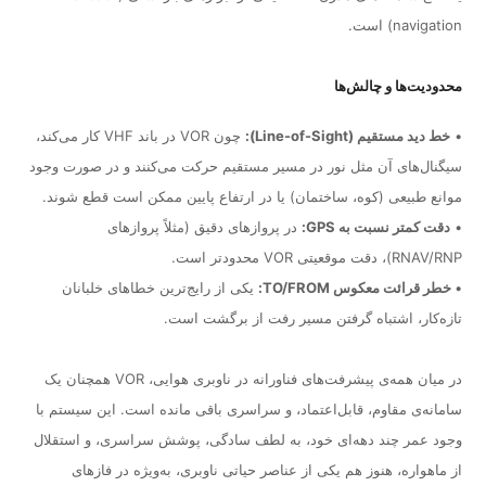
navigation) است.
محدودیت‌ها و چالش‌ها
•
خط دید مستقیم (Line-of-Sight):
چون VOR در باند VHF کار می‌کند،
سیگنال‌های آن مثل نور در مسیر مستقیم حرکت می‌کنند و در صورت وجود
موانع طبیعی (کوه، ساختمان) یا در ارتفاع پایین ممکن است قطع شوند.
•
دقت کمتر نسبت به GPS:
در پروازهای دقیق (مثلاً پروازهای
RNAV/RNP)، دقت موقعیتی VOR محدودتر است.
•
خطر قرائت معکوس TO/FROM:
یکی از رایج‌ترین خطاهای خلبانان
تازه‌کار، اشتباه گرفتن مسیر رفت از برگشت است.
در میان همه‌ی پیشرفت‌های فناورانه در ناوبری هوایی، VOR همچنان یک
سامانه‌ی مقاوم، قابل‌اعتماد، و سراسری باقی مانده است. این سیستم با
وجود عمر چند دهه‌ای خود، به لطف سادگی، پوشش سراسری، و استقلال
از ماهواره، هنوز هم یکی از عناصر حیاتی ناوبری، به‌ویژه در فازهای