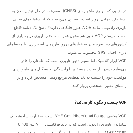
در دنیایی که ناوبری ماهواره‌ای (GNSS) به‌سرعت در حال تبدیل‌شدن به
استاندارد جهانی پرواز است، بسیاری می‌پرسند که آیا سامانه‌های سنتی
ناوبری رادیویی، مانند VOR، هنوز جایگاهی دارند؟ پاسخ یک «بله» قاطع
است. سیستم VOR هنوز هم ستون فقرات ساختار ناوبری در بسیاری از
کشورهای دنیا به‌ویژه در ساختارهای رزرو، طرح‌های اضطراری، یا محیط‌های
دارای اختلال GPS محسوب می‌شود.
VOR ابزار کلاسیک اما بسیار دقیق ناوبری است که خلبانان را قادر
می‌سازد بدون نیاز به دید مستقیم یا وابستگی به سیگنال‌های ماهواره‌ای،
موقعیت خود را نسبت به یک نقطه‌ی مرجع زمینی مشخص کرده و در
راستای مسیر مشخصی پرواز کنند.
VOR چیست و چگونه کار می‌کند؟
VOR مخفف VHF Omnidirectional Range است؛ به‌عبارت ساده‌تر، یک
سامانه‌ی ناوبری رادیویی است که در باند فرکانسی VHF بین 108 تا
117.95 MHZ عمل می‌کند و با ارسال سیگنال‌هایی در تمام جهات، به