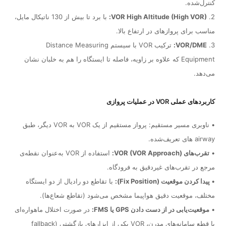
کنترل‌شده.
2.
VOR High Altitude (High VOR):
با برد تا بیش از 130 ناتیکال مایل،
مناسب برای پروازهای در ارتفاع بالا.
3.
VOR/DME:
ترکیب VOR با سیستم Distance Measuring
Equipment که علاوه بر زاویه، فاصله تا ایستگاه را هم به خلبان نشان
می‌دهد.
کاربردهای عملی VOR در عملیات پروازی
• ناوبری مسیر مستقیم: پرواز مستقیم از یک VOR به VOR دیگر، طبق
airway های تعریف‌شده.
•
تقرب‌های VOR (VOR Approach):
استفاده از VOR به‌عنوان نقطه‌ی
مرجع در تقرب‌های غیردقیق به فرودگاه.
•
پیدا کردن موقعیت (Fix Position):
با تقاطع دو رادیال از دو ایستگاه
مختلف، موقعیت دقیق هواپیما مشخص می‌شود (تقاطع شعاع‌ها).
•
موقعیت‌یابی در از دست دادن GPS یا FMS:
در صورت اختلال ماهواره‌ای
یا قطع سامانه‌های مدرن، VOR یکی از ابزارهای بازگشتی (fallback