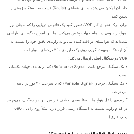
خلبانان امکان می‌دهد زاویه‌ی شعاعی (Radial) نسب به ایستگاه زمینی را
تعیین کنند.
برای درک نحوه‌ی کار VOR، تصور کنید یک فانوس دریایی را که به‌جای نور،
امواج رادیویی در تمام جهات پخش می‌کند, اما این امواج به‌گونه‌ای طراحی
شده‌اند که هواپیمای دریافت‌کننده می‌تواند زاویه‌ی دقیق خود را نسبت به
آن ایستگاه بفهمد، گویی روی یک دایره‌ی ۳۶۰ درجه‌ای سوار است.
VOR دو سیگنال اصلی ارسال می‌کند:
• یک سیگنال مرجع ثابت (Reference Signal) که در همه‌ی جهات یکسان
است.
• یک سیگنال چرخان (Variable Signal) که با سرعت ۳۰ دور در ثانیه
می‌چرخد.
گیرنده‌ی داخل هواپیما با مقایسه‌ی اختلاف فاز بین این دو سیگنال، می‌فهمد
در کدام زاویه نسبت به ایستگاه زمینی قرار دارد (مثلاً روی رادیال 090
یعنی شرق).
مفهوم رادیال (Radial (و مسیر پروازی (Course )