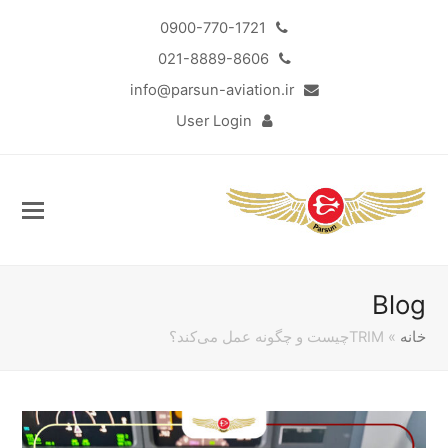
0900-770-1721
021-8889-8606
info@parsun-aviation.ir
User Login
Blog
خانه
»
TRIMچیست و چگونه عمل می‌کند؟
Sub