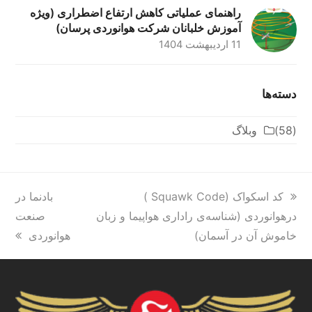
راهنمای عملیاتی کاهش ارتفاع اضطراری (ویژه
آموزش خلبانان شرکت هوانوردی پرسان)
11 اردیبهشت 1404
دسته‌ها
(58)
وبلاگ
previous
کد اسکواک (Squawk Code )
next
بادنما در
post:
درهوانوردی (شناسه‌ی راداری هواپیما و زبان
post:
صنعت
خاموش آن در آسمان)
هوانوردی